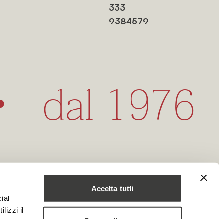
•
dal 1976
Accetta tutti
ial
A
lizzi il