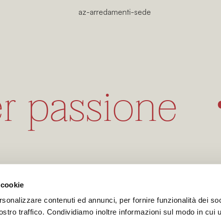
FALEGNAMERIA
er passione
 cookie
AZ ARREDAMENTI
DI FRATERNALI MARIO
rsonalizzare contenuti ed annunci, per fornire funzionalità dei soc
VIA A. VOLTA, 1 47832 SAN CLEMENTE (RN) ITALI
stro traffico. Condividiamo inoltre informazioni sul modo in cui uti